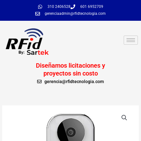
Ir
310 2406528
601 6952709
al
gerenciaadmin@rfidtecnologia.com
contenido
Diseñamos licitaciones y
proyectos sin costo
gerencia@rfidtecnologia.com