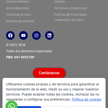
Control Antihurto
Clientes
Arcos detectores
Terminos y Condiciones
Control de Acceso
Politicas de Privacidad y
Tratamiento de Datos
Alarmas de Intrusión
F
Y
I
L
a
o
n
i
c
u
s
n
© 2022, RFid
e
t
t
k
b
u
a
e
Todos los derechos reservados.
o
b
g
d
PBX: 601 6952709
o
e
r
i
k
a
n
m
Contáctanos
Utilizamos cookies propias y de terceros para garantizar el
funcionamiento de la web, medir su uso y mejorar nuestros
servicios. Puede aceptar todas las cookies, rechazar las no
necesarias o configurar sus preferencias.
Política de cookies
© 2018 All rights reserved
F
I
Y
T