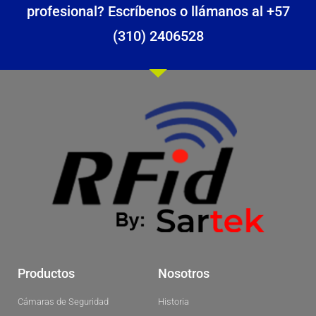
profesional? Escríbenos o llámanos al +57
(310) 2406528
Productos
Nosotros
Cámaras de Seguridad
Historia