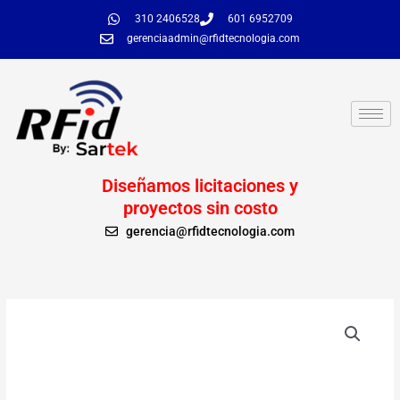
Ir
310 2406528
601 6952709
al
gerenciaadmin@rfidtecnologia.com
contenido
Diseñamos licitaciones y
proyectos sin costo
gerencia@rfidtecnologia.com