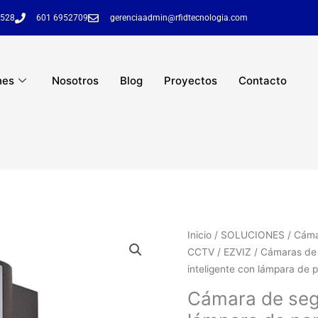
6528
601 6952709
gerenciaadmin@rfidtecnologia.com
nes
Nosotros
Blog
Proyectos
Contacto
Inicio
/
SOLUCIONES
/
Cáma
CCTV
/
EZVIZ
/
Cámaras de 
inteligente con lámpara d
Cámara de segu