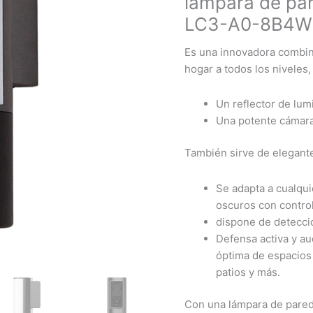
lámpara de par
LC3-A0-8B4W
Es una innovadora combin
hogar a todos los niveles,
Un reflector de lum
Una potente cámar
También sirve de elegant
Se adapta a cualqui
oscuros con control
dispone de detecci
Defensa activa y aud
óptima de espacios 
patios y más.
Con una lámpara de pared