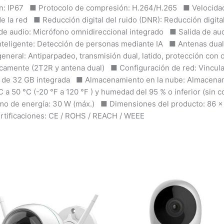
ón: IP67 ■ Protocolo de compresión: H.264/H.265 ■ Velocidad 
 de la red ■ Reducción digital del ruido (DNR): Reducción digi
e audio: Micrófono omnidireccional integrado ■ Salida de aud
inteligente: Detección de personas mediante IA ■ Antenas du
eneral: Antiparpadeo, transmisión dual, latido, protección co
nicamente (2T2R y antena dual) ■ Configuración de red: Vincu
 de 32 GB integrada ■ Almacenamiento en la nube: Almacen
 a 50 °C (-20 °F a 120 °F ) y humedad del 95 % o inferior (sin
de energía: 30 W (máx.) ■ Dimensiones del producto: 86 x 2
rtificaciones: CE / ROHS / REACH / WEEE