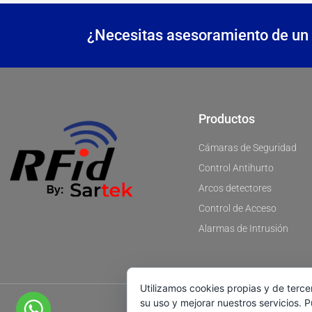
¿Necesitas asesoramiento de un 
Productos
Cámaras de Seguridad
Control Antihurto
Arcos detectores
Control de Acceso
Alarmas de Intrusión
Utilizamos cookies propias y de terce
su uso y mejorar nuestros servicios. 