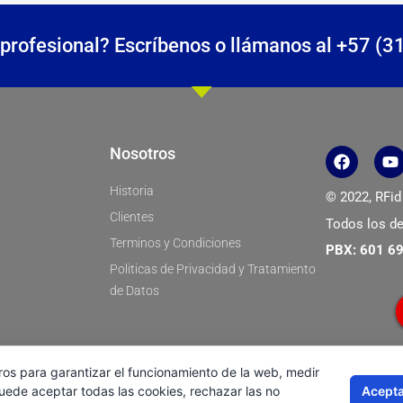
profesional? Escríbenos o llámanos al +57 (
F
Y
Nosotros
a
o
c
u
Historia
© 2022, RFid
e
t
b
u
Clientes
Todos los de
o
b
Terminos y Condiciones
o
e
PBX: 601 6
k
Politicas de Privacidad y Tratamiento
de Datos
ros para garantizar el funcionamiento de la web, medir
Acepta
Puede aceptar todas las cookies, rechazar las no