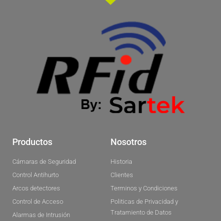
Productos
Nosotros
Cámaras de Seguridad
Historia
Control Antihurto
Clientes
Arcos detectores
Terminos y Condiciones
Control de Acceso
Politicas de Privacidad y
Tratamiento de Datos
Alarmas de Intrusión