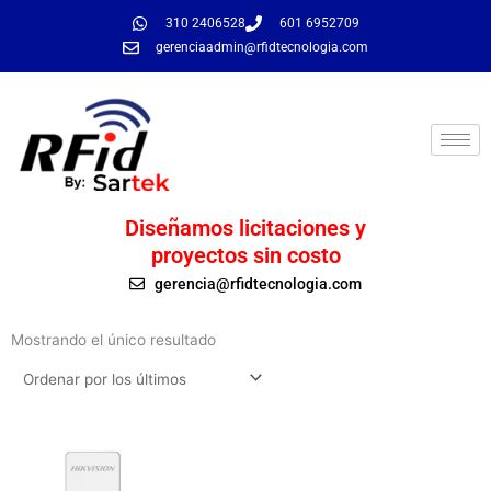
Ir
310 2406528
601 6952709
al
gerenciaadmin@rfidtecnologia.com
contenido
Diseñamos licitaciones y
proyectos sin costo
gerencia@rfidtecnologia.com
Mostrando el único resultado