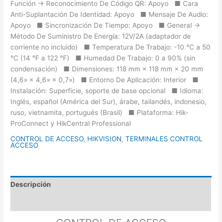
Función -> Reconocimiento De Código QR: Apoyo ■ Cara
Anti-Suplantación De Identidad: Apoyo ■ Mensaje De Audio:
Apoyo ■ Sincronización De Tiempo: Apoyo ■ General ->
Método De Suministro De Energía: 12V/2A (adaptador de
corriente no incluido) ■ Temperatura De Trabajo: -10 °C a 50
°C (14 °F a 122 °F) ■ Humedad De Trabajo: 0 a 90% (sin
condensación) ■ Dimensiones: 118 mm × 118 mm × 20 mm
(4,6» × 4,6» × 0,7») ■ Entorno De Aplicación: Interior ■
Instalación: Superficie, soporte de base opcional ■ Idioma:
Inglés, español (América del Sur), árabe, tailandés, indonesio,
ruso, vietnamita, portugués (Brasil) ■ Plataforma: Hik-
ProConnect y HikCentral Professional
CONTROL DE ACCESO
,
HIKVISION
,
TERMINALES CONTROL
ACCESO
Descripción
Valoraciones (0)