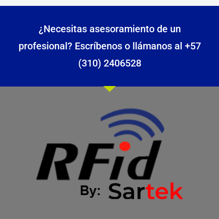
¿Necesitas asesoramiento de un
profesional? Escríbenos o llámanos al +57
(310) 2406528