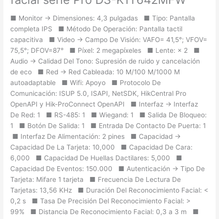
■ Monitor -> Dimensiones: 4,3 pulgadas ■ Tipo: Pantalla
completa IPS ■ Método De Operación: Pantalla tactil
capacitiva ■ Video -> Campo De Visión: VAFO= 41,5°; VFOV=
75,5°; DFOV=87° ■ Píxel: 2 megapíxeles ■ Lente: × 2 ■
Audio -> Calidad Del Tono: Supresión de ruido y cancelación
de eco ■ Red -> Red Cableada: 10 M/100 M/1000 M
autoadaptable ■ Wifi: Apoyo ■ Protocolo De
Comunicación: ISUP 5.0, ISAPI, NetSDK, HikCentral Pro
OpenAPI y Hik-ProConnect OpenAPI ■ Interfaz -> Interfaz
De Red: 1 ■ RS-485: 1 ■ Wiegand: 1 ■ Salida De Bloqueo:
1 ■ Botón De Salida: 1 ■ Entrada De Contacto De Puerta: 1
■ Interfaz De Alimentación: 2 pines ■ Capacidad ->
Capacidad De La Tarjeta: 10,000 ■ Capacidad De Cara:
6,000 ■ Capacidad De Huellas Dactilares: 5,000 ■
Capacidad De Eventos: 150.000 ■ Autenticación -> Tipo De
Tarjeta: Mifare 1 tarjeta ■ Frecuencia De Lectura De
Tarjetas: 13,56 KHz ■ Duración Del Reconocimiento Facial: <
0,2 s ■ Tasa De Precisión Del Reconocimiento Facial: >
99% ■ Distancia De Reconocimiento Facial: 0,3 a 3 m ■