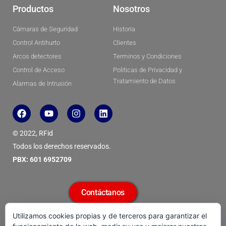
Productos
Nosotros
Cámaras de Seguridad
Historia
Control Antihurto
Clientes
Arcos detectores
Terminos y Condiciones
Control de Acceso
Politicas de Privacidad y
Tratamiento de Datos
Alarmas de Intrusión
F
Y
I
L
a
o
n
i
c
u
s
n
© 2022, RFid
e
t
t
k
b
u
a
e
Todos los derechos reservados.
o
b
g
d
PBX: 601 6952709
o
e
r
i
k
a
n
m
Contáctanos
Utilizamos cookies propias y de terceros para garantizar el