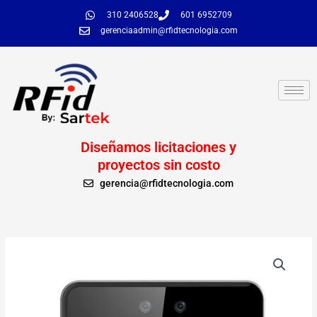
Ir
310 2406528
601 6952709
al
gerenciaadmin@rfidtecnologia.com
contenido
Diseñamos licitaciones y
proyectos sin costo
gerencia@rfidtecnologia.com