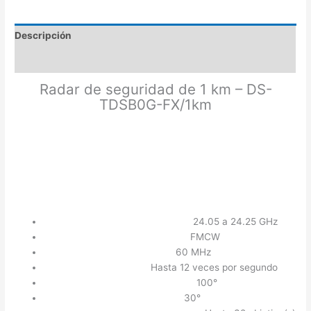
Descripción
Valoraciones (0)
Radar de seguridad de 1 km – DS-
TDSB0G-FX/1km
Radar:
Frecuencia de Funcionamiento:
24.05 a 24.25 GHz
Forma de Onda de Modulación:
FMCW
Ancho de Banda de Barrido:
60 MHz
Velocidad de Escaneo:
Hasta 12 veces por segundo
Ángulo de Detección Horizontal:
100°
Ángulo de Detección Vertical:
30°