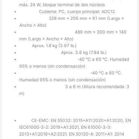
máx. 24 W, bloque terminal de dos núcleos
Material:
Cubierta: PC, cuerpo principal: ADC12
Dimensiones:
228 mm × 206 mm × 61 mm (Largo ×
Ancho × Alto)
Dimensiones del Paquete:
489 mm × 300 mm × 140
mm (Largo × Ancho × Alto)
Peso:
Aprox. 1.8 kg (3.97 lb.)
Peso con Empaque:
Aprox. 3.6 kg (7.94 lb.)
Condiciones de Operación:
-40 °C a 65 °C. Humedad
95% o menos (sin condensación)
Condiciones de Almacenamiento:
-40 °C a 60 °C.
Humedad 95% o menos (sin condensación)
Altura de Instalación:
3 a 6 m (Altura recomendada: 3
m)
Aprobaciones:
EMC:
CE-EMC: EN 55032: 2015+A11:2020+A1:2020, EN
IEC61000-3-2: 2019+A1:2021, EN 61000-3-3:
2013+A1:2019+A2:2021, EN 50130-4: 2011+A1: 2014