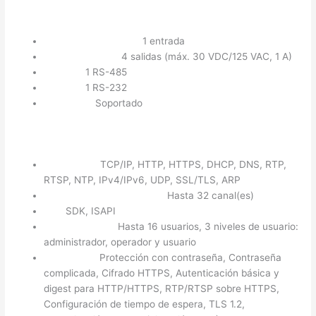
Alarmas:
Entradas de Alarma:
1 entrada
Salidas de Relé:
4 salidas (máx. 30 VDC/125 VAC, 1 A)
RS-485:
1 RS-485
RS-232:
1 RS-232
Indicador:
Soportado
Red:
Protocolos:
TCP/IP, HTTP, HTTPS, DHCP, DNS, RTP,
RTSP, NTP, IPv4/IPv6, UDP, SSL/TLS, ARP
Vista en Vivo Simultánea:
Hasta 32 canal(es)
API:
SDK, ISAPI
Usuarios/Host:
Hasta 16 usuarios, 3 niveles de usuario:
administrador, operador y usuario
Seguridad:
Protección con contraseña, Contraseña
complicada, Cifrado HTTPS, Autenticación básica y
digest para HTTP/HTTPS, RTP/RTSP sobre HTTPS,
Configuración de tiempo de espera, TLS 1.2,