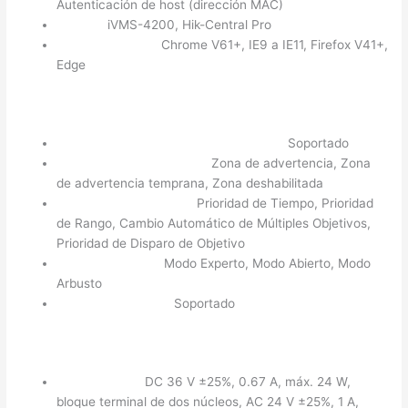
Autenticación de host (dirección MAC)
Cliente:
iVMS-4200, Hik-Central Pro
Navegador Web:
Chrome V61+, IE9 a IE11, Firefox V41+,
Edge
Función:
Seguimiento Inteligente Radar + PTZ:
Soportado
Configuración de Zonas:
Zona de advertencia, Zona
de advertencia temprana, Zona deshabilitada
Modo de Seguimiento:
Prioridad de Tiempo, Prioridad
de Rango, Cambio Automático de Múltiples Objetivos,
Prioridad de Disparo de Objetivo
Modo de Escena:
Modo Experto, Modo Abierto, Modo
Arbusto
Gestión de Mapas:
Soportado
General:
Alimentación:
DC 36 V ±25%, 0.67 A, máx. 24 W,
bloque terminal de dos núcleos, AC 24 V ±25%, 1 A,