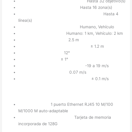
Máximo de Objetivos Detectables:
Hasta 32 objetivo(s)
Máximo de Zonas Detectables:
Hasta 16 zona(s)
Máximo de Líneas de Disparo Detectables:
Hasta 4
línea(s)
Tipo de Objetivo de Detección:
Humano, Vehículo
Distancia de Detección:
Humano: 1 km, Vehículo: 2 km
Resolución de Distancia:
2.5 m
Precisión de Medición de Distancia:
± 1.2 m
Resolución de Ángulo:
12°
Precisión de Ángulo:
± 1°
Rango de Medición de Velocidad:
-19 a 19 m/s
Resolución de Velocidad:
0.07 m/s
Precisión de Medición de Velocidad:
± 0.1 m/s
Interfaz:
Interfaz de Red:
1 puerto Ethernet RJ45 10 M/100
M/1000 M auto-adaptable
Almacenamiento Integrado:
Tarjeta de memoria
incorporada de 128G