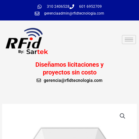
Ir
310 2406528
601 6952709
al
gerenciaadmin@rfidtecnologia.com
contenido
Diseñamos licitaciones y
proyectos sin costo
gerencia@rfidtecnologia.com