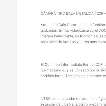
CÁMARA TIPO BALA METÁLICA 720P –
Automatic Gain Control es una función 
grabación. En las videocámaras, el AGC
imagen balanceada, en función de las c
bajo nivel de luz. Los valores más com
Formato de Intercambio Común (CIF)
El Common Intermediate Format (CIF) es
normalizado que es utilizado por cualq
codificadores. También se le conoce co
Estándares NTSC y PAL
NTSC es el estándar de video analógic
estándar de video analógico predomina