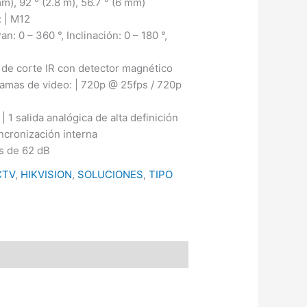
mm), 92 ° (2.8 m), 56.7 ° (6 mm)
: | M12
n: 0 – 360 °, Inclinación: 0 – 180 °,
ro de corte IR con detector magnético
ramas de video: | 720p @ 25fps / 720p
| 1 salida analógica de alta definición
incronización interna
ás de 62 dB
CTV
,
HIKVISION
,
SOLUCIONES
,
TIPO
m)