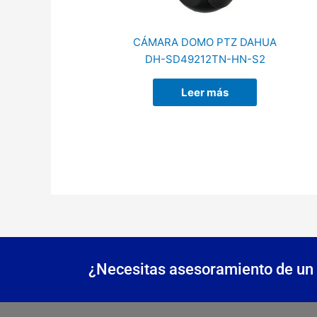
CÁMARA DOMO PTZ DAHUA
DH-SD49212TN-HN-S2
Leer más
¿Necesitas asesoramiento de un 