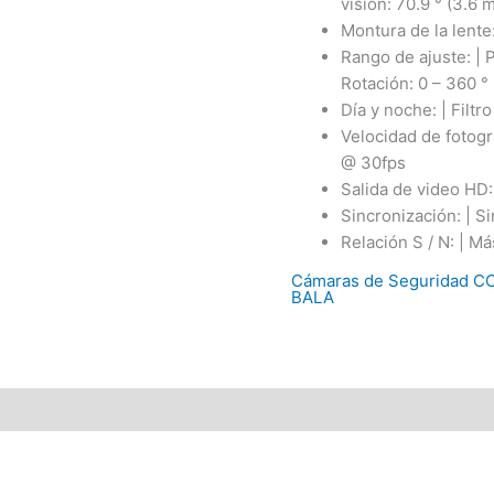
visión: 70.9 ° (3.6 
Montura de la lente
Rango de ajuste: | Pa
Rotación: 0 – 360 °
Día y noche: | Filt
Velocidad de fotog
@ 30fps
Salida de video HD: 
Sincronización: | S
Relación S / N: | M
Cámaras de Seguridad C
BALA
ÁLICA 720P – DS-2CE16C0T-IRF (3.6m