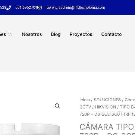
6528
601 6952709
gerenciaadmin@rfidtecnologia.com
nes
Nosotros
Blog
Proyectos
Contacto
Inicio
/
SOLUCIONES
/
Cáma
CCTV
/
HIKVISION
/
TIPO B
720P – DS-2CE16C0T-IRF (
CÁMARA TIPO