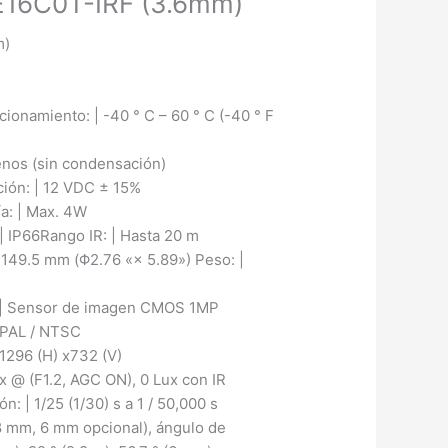
E16C0T-IRF (3.6mm)
m)
ionamiento: | -40 ° C – 60 ° C (-40 ° F
os (sin condensación)
ción: | 12 VDC ± 15%
a: | Max. 4W
| IP66Rango IR: | Hasta 20 m
 149.5 mm (Φ2.76 «× 5.89») Peso: |
 | Sensor de imagen CMOS 1MP
| PAL / NTSC
 1296 (H) x732 (V)
ux @ (F1.2, AGC ON), 0 Lux con IR
: | 1/25 (1/30) s a 1 / 50,000 s
8 mm, 6 mm opcional), ángulo de