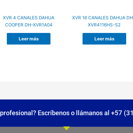
XVR 4 CANALES DAHUA
XVR 16 CANALES DAHUA DH
COOPER DH-XVR1A04
XVR4116HS-S2
Leer más
Leer más
profesional? Escríbenos o llámanos al +57 (