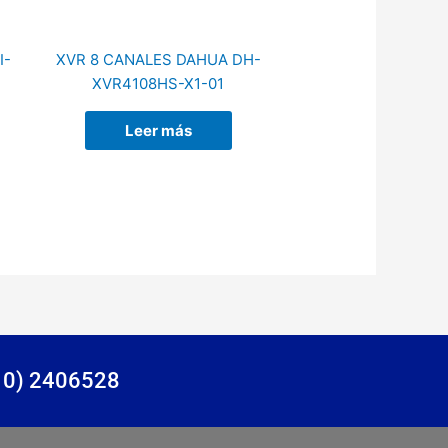
I-
XVR 8 CANALES DAHUA DH-
XVR4108HS-X1-01
Leer más
310) 2406528