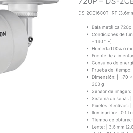
720P – DS-2C
DS-2CE16C0T-IRF (3.6m
DESCRIPCIÓN:
Bala metálica 720p
Condiciones de func
– 140 ° F)
Humedad 90% o men
Fuente de alimenta
Consumo de energí
Prueba del tiempo: 
Dimensión: | Φ70 ×
300 g
Sensor de imagen:
Sistema de señal: 
Pixeles efectivos: |
Iluminación: | 0.1 L
Tiempo de obturación
Lente: | 3.6 mm (2.