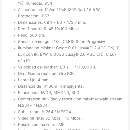
°F), humedad 95%.
Alimentacion: 12Vcd / PoE (802.3af) / 5.5 W.
Protección: IP67.
Dimensiones: 69.1 x 66 x 172.7 mm.
Red: 1 puerto RJ45 10/100 Mbps.
Peso: 500 grs.
Sensor de imagen: 1/3″ CMOS Scan Progresivo.
Iluminación mínima: Color: 0.01 Lux@(F1.2,AGC ON), 0
Lux cón IR, B/W: 0.0036 Lux@(F2.0,AGC ON), 0 Lux
cón IR
Velocidad del sutther: 1/3 s – 1/100,000 s.
Dia / Noche real con filtro ICR.
Lente fijo: 4 mm.
Distancia de IR: 30m IR inteligente.
Funciones: dWDR, 3D-DNR, BLC.
Compresión de vídeo y resolución máxima: Main stream:
H.264+ / H.264
Sub stream: H.264 / MPEG4.
Video bit rate: 32 Kbps – 16 Mbps.
Resolución máxima: 2MP