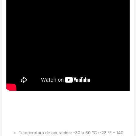
DS-2CD1021-I
CARACTERÍSTICAS FÍSICAS Y ELÉCTRICAS
Temperatura de operación: -30 a 60 °C (-22 °F – 140