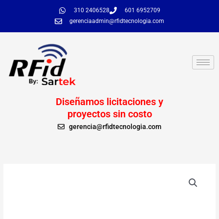
Ir
310 2406528
601 6952709
al
gerenciaadmin@rfidtecnologia.com
contenido
Diseñamos licitaciones y
proyectos sin costo
gerencia@rfidtecnologia.com