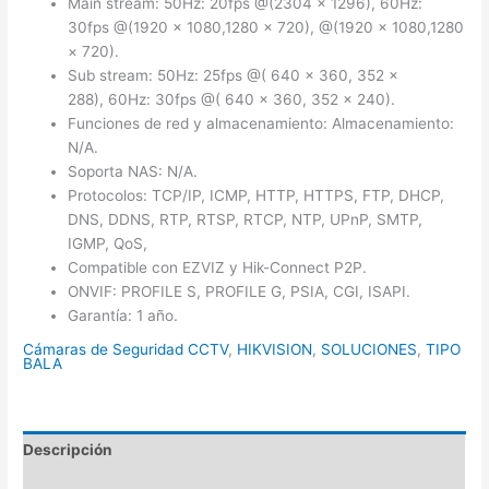
Main stream: 50Hz: 20fps @(2304 × 1296), 60Hz:
30fps @(1920 × 1080,1280 × 720), @(1920 × 1080,1280
× 720).
Sub stream: 50Hz: 25fps @( 640 × 360, 352 ×
288), 60Hz: 30fps @( 640 × 360, 352 × 240).
Funciones de red y almacenamiento: Almacenamiento:
N/A.
Soporta NAS: N/A.
Protocolos: TCP/IP, ICMP, HTTP, HTTPS, FTP, DHCP,
DNS, DDNS, RTP, RTSP, RTCP, NTP, UPnP, SMTP,
IGMP, QoS,
Compatible con EZVIZ y Hik-Connect P2P.
ONVIF: PROFILE S, PROFILE G, PSIA, CGI, ISAPI.
Garantía: 1 año.
Cámaras de Seguridad CCTV
,
HIKVISION
,
SOLUCIONES
,
TIPO
BALA
Descripción