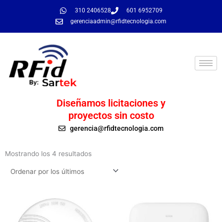
Ir
310 2406528
601 6952709
al
gerenciaadmin@rfidtecnologia.com
contenido
Diseñamos licitaciones y
proyectos sin costo
gerencia@rfidtecnologia.com
Ordenado
por
Mostrando los 4 resultados
los
últimos